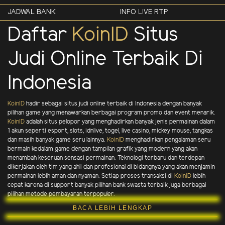
JADWAL BANK
INFO LIVE RTP
Daftar
KoinID
Situs
Judi Online Terbaik Di
Indonesia
KoinID
hadir sebagai situs judi online terbaik di Indonesia dengan banyak
pilihan game yang menawarkan berbagai program promo dan event menarik.
KoinID
adalah situs pelopor yang menghadirkan banyak jenis permainan dalam
1 akun seperti esport, slots, idnlive, togel, live casino, mickey mouse, tangkas
dan masih banyak game seru lainnya.
KoinID
menghadirkan pengalaman seru
bermain kedalam game dengan tampilan grafik yang modern yang akan
menambah keseruan sensasi permainan. Teknologi terbaru dan terdepan
dikerjakan oleh tim yang ahli dan profesional di bidangnya yang akan menjamin
permainan lebih aman dan nyaman. Setiap proses transaksi di
KoinID
lebih
cepat karena di support banyak pilihan bank swasta terbaik juga berbagai
pilihan metode pembayaran terpopuler.
BACA LEBIH LENGKAP