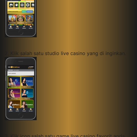
2. Klik salah satu studio live casino yang di inginkan.
3. Klik icon salah satu game live casino favorit anda