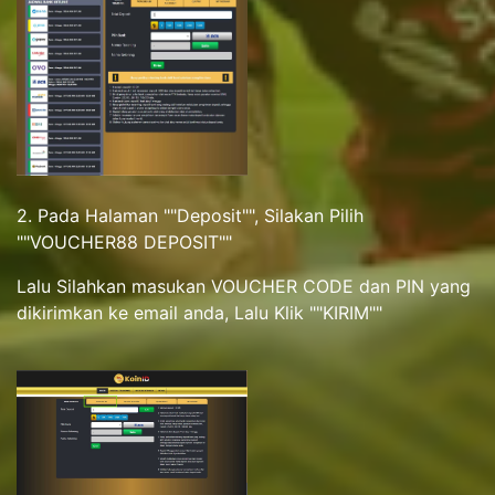
2. Pada Halaman ""Deposit"", Silakan Pilih
""VOUCHER88 DEPOSIT""
Lalu Silahkan masukan VOUCHER CODE dan PIN yang
dikirimkan ke email anda, Lalu Klik ""KIRIM""