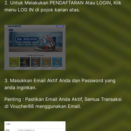
2. Untuk Melakukan PENDAFTARAN Atau LOGIN, Klik
menu LOG IN di pojok kanan atas.
3. Masukkan Email Aktif Anda dan Password yang
anda inginkan.
Penting : Pastikan Email Anda Aktif, Semua Transaksi
di Voucher88 menggunakan Email.