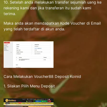
10. Setelah anda melakukan transfer sejumlah uang ke
rekening kami dan jika transferan itu sudah kami
terima.
Maka anda akan mendapatkan Kode Voucher di Email
yang telah terdaftar di akun anda.
Cara Melakukan Voucher88 Deposit Koinid
1. Silakan Pilih Menu Deposit