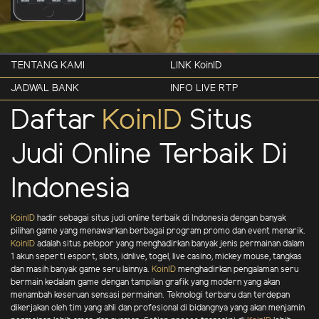
TENTANG KAMI
LINK KoinID
JADWAL BANK
INFO LIVE RTP
Daftar
KoinID
Situs
Judi Online Terbaik Di
Indonesia
KoinID
hadir sebagai situs judi online terbaik di Indonesia dengan banyak
pilihan game yang menawarkan berbagai program promo dan event menarik.
KoinID
adalah situs pelopor yang menghadirkan banyak jenis permainan dalam
1 akun seperti esport, slots, idnlive, togel, live casino, mickey mouse, tangkas
dan masih banyak game seru lainnya.
KoinID
menghadirkan pengalaman seru
bermain kedalam game dengan tampilan grafik yang modern yang akan
menambah keseruan sensasi permainan. Teknologi terbaru dan terdepan
dikerjakan oleh tim yang ahli dan profesional di bidangnya yang akan menjamin